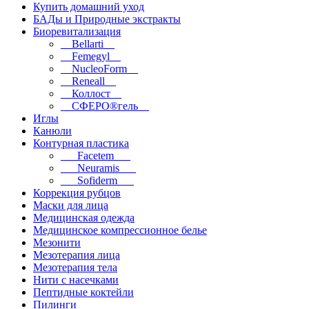
Купить домашний уход
БАДы и Природные экстракты
Биоревитализация
__Bellarti__
__Femegyl__
__NucleoForm__
__Reneall__
__Коллост__
__СФЕРО®гель__
Иглы
Канюли
Контурная пластика
___Facetem___
___Neuramis___
___Sofiderm___
Коррекция рубцов
Маски для лица
Медицинская одежда
Медицинское компрессионное белье
Мезонити
Мезотерапия лица
Мезотерапия тела
Нити с насечками
Пептидные коктейли
Пилинги