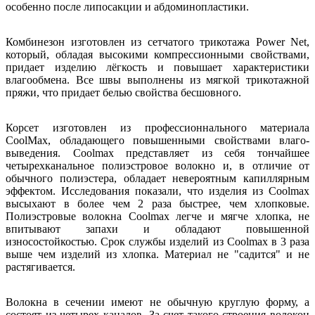
особенно после липосакции и абдоминопластики.
Комбинезон изготовлен из сетчатого трикотажа Power Net,
который, обладая высокими компрессионными свойствами,
придает изделию лёгкость и повышает характеристики
влагообмена. Все швы выполнены из мягкой трикотажной
пряжи, что придает белью свойства бесшовного.
Корсет изготовлен из профессионнального материала
CoolMax, обладающего повышенными свойствами влаго-
выведения. Coolmax представляет из себя тончайшее
четырехканальное полиэстровое волокно и, в отличие от
обычного полиэстера, обладает невероятным капиллярным
эффектом. Исследования показали, что изделия из Coolmax
высыхают в более чем 2 раза быстрее, чем хлопковые.
Полиэстровые волокна Coolmax легче и мягче хлопка, не
впитывают запахи и обладают повышенной
износостойкостью. Срок службы изделий из Coolmax в 3 раза
выше чем изделий из хлопка. Материал не "садится" и не
растягивается.
Волокна в сечении имеют не обычную круглую форму, а
состоят из четырех каналов. За счет такого строения волокон