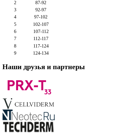
2
87-92
3
92-97
4
97-102
5
102-107
6
107-112
7
112-117
8
117-124
9
124-134
Наши друзья и партнеры