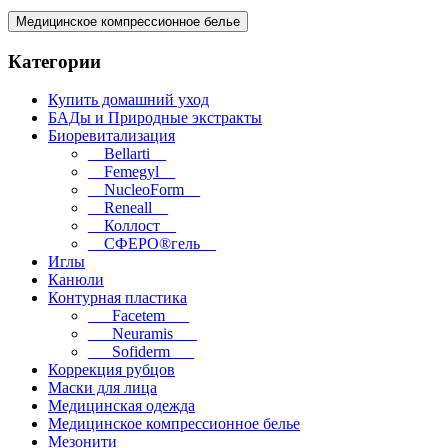
Медицинское компрессионное белье
Категории
Купить домашний уход
БАДы и Природные экстракты
Биоревитализация
__Bellarti__
__Femegyl__
__NucleoForm__
__Reneall__
__Коллост__
__СФЕРО®гель__
Иглы
Канюли
Контурная пластика
___Facetem___
___Neuramis___
___Sofiderm___
Коррекция рубцов
Маски для лица
Медицинская одежда
Медицинское компрессионное белье
Мезонити