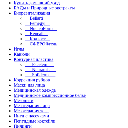
Купить домашний уход
БАДы и Природные экстракты
Биоревитализация
__Bellarti__
__Femegyl__
__NucleoForm__
__Reneall__
__Коллост__
__СФЕРО®гель__
Иглы
Канюли
Контурная пластика
___Facetem___
___Neuramis___
___Sofiderm___
Коррекция рубцов
Маски для лица
Медицинская одежда
Медицинское компрессионное белье
Мезонити
Мезотерапия лица
Мезотерапия тела
Нити с насечками
Пептидные коктейли
Пилинги