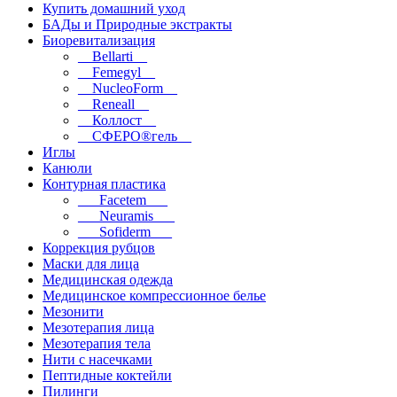
Купить домашний уход
БАДы и Природные экстракты
Биоревитализация
__Bellarti__
__Femegyl__
__NucleoForm__
__Reneall__
__Коллост__
__СФЕРО®гель__
Иглы
Канюли
Контурная пластика
___Facetem___
___Neuramis___
___Sofiderm___
Коррекция рубцов
Маски для лица
Медицинская одежда
Медицинское компрессионное белье
Мезонити
Мезотерапия лица
Мезотерапия тела
Нити с насечками
Пептидные коктейли
Пилинги