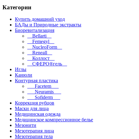
Категории
Купить домашний уход
БАДы и Природные экстракты
Биоревитализация
__Bellarti__
__Femegyl__
__NucleoForm__
__Reneall__
__Коллост__
__СФЕРО®гель__
Иглы
Канюли
Контурная пластика
___Facetem___
___Neuramis___
___Sofiderm___
Коррекция рубцов
Маски для лица
Медицинская одежда
Медицинское компрессионное белье
Мезонити
Мезотерапия лица
Мезотерапия тела