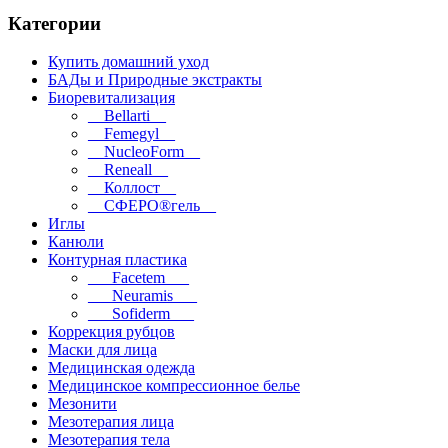
Категории
Купить домашний уход
БАДы и Природные экстракты
Биоревитализация
__Bellarti__
__Femegyl__
__NucleoForm__
__Reneall__
__Коллост__
__СФЕРО®гель__
Иглы
Канюли
Контурная пластика
___Facetem___
___Neuramis___
___Sofiderm___
Коррекция рубцов
Маски для лица
Медицинская одежда
Медицинское компрессионное белье
Мезонити
Мезотерапия лица
Мезотерапия тела