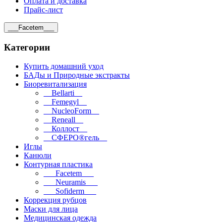
Оплата и доставка
Прайс-лист
___Facetem___
Категории
Купить домашний уход
БАДы и Природные экстракты
Биоревитализация
__Bellarti__
__Femegyl__
__NucleoForm__
__Reneall__
__Коллост__
__СФЕРО®гель__
Иглы
Канюли
Контурная пластика
___Facetem___
___Neuramis___
___Sofiderm___
Коррекция рубцов
Маски для лица
Медицинская одежда