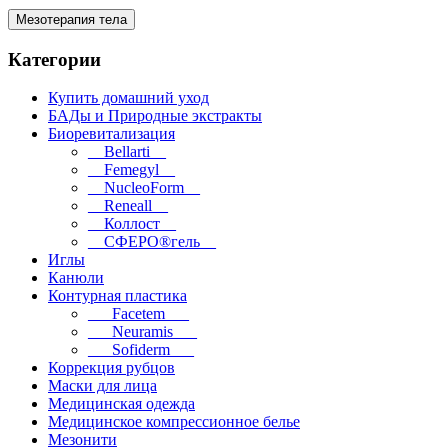
Мезотерапия тела
Категории
Купить домашний уход
БАДы и Природные экстракты
Биоревитализация
__Bellarti__
__Femegyl__
__NucleoForm__
__Reneall__
__Коллост__
__СФЕРО®гель__
Иглы
Канюли
Контурная пластика
___Facetem___
___Neuramis___
___Sofiderm___
Коррекция рубцов
Маски для лица
Медицинская одежда
Медицинское компрессионное белье
Мезонити