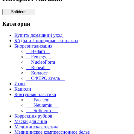
___Sofiderm___
Категории
Купить домашний уход
БАДы и Природные экстракты
Биоревитализация
__Bellarti__
__Femegyl__
__NucleoForm__
__Reneall__
__Коллост__
__СФЕРО®гель__
Иглы
Канюли
Контурная пластика
___Facetem___
___Neuramis___
___Sofiderm___
Коррекция рубцов
Маски для лица
Медицинская одежда
Медицинское компрессионное белье