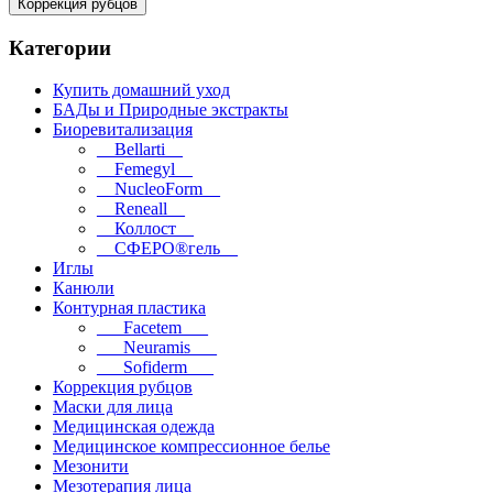
Коррекция рубцов
Категории
Купить домашний уход
БАДы и Природные экстракты
Биоревитализация
__Bellarti__
__Femegyl__
__NucleoForm__
__Reneall__
__Коллост__
__СФЕРО®гель__
Иглы
Канюли
Контурная пластика
___Facetem___
___Neuramis___
___Sofiderm___
Коррекция рубцов
Маски для лица
Медицинская одежда
Медицинское компрессионное белье
Мезонити
Мезотерапия лица