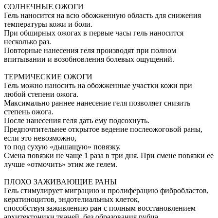
СОЛНЕЧНЫЕ ОЖОГИ
Гель наносится на всю обожженную область для снижения
температуры кожи и боли.
При обширных ожогах в первые часы гель наносится
несколько раз.
Повторные нанесения геля производят при полном
впитывании и возобновления болевых ощущений.
ТЕРМИЧЕСКИЕ ОЖОГИ
Гель можно наносить на обожженные участки кожи при
любой степени ожога.
Максимально раннее нанесение геля позволяет снизить
степень ожога.
После нанесения геля дать ему подсохнуть.
Предпочтительнее открытое ведение послеожоговой раны,
если это невозможно,
то под сухую «дышащую» повязку.
Смена повязки не чаще 1 раза в три дня. При смене повязки ее
лучше «отмочить» этим же гелем.
ПЛОХО ЗАЖИВАЮЩИЕ РАНЫ
Гель стимулирует миграцию и пролиферацию фибробластов,
кератиноцитов, эндотелиальных клеток,
способствуя заживлению ран с полным восстановлением
архитектоники тканей, без образования рубца.