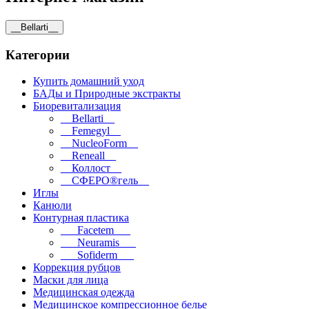
__Bellarti__
Категории
Купить домашний уход
БАДы и Природные экстракты
Биоревитализация
__Bellarti__
__Femegyl__
__NucleoForm__
__Reneall__
__Коллост__
__СФЕРО®гель__
Иглы
Канюли
Контурная пластика
___Facetem___
___Neuramis___
___Sofiderm___
Коррекция рубцов
Маски для лица
Медицинская одежда
Медицинское компрессионное белье