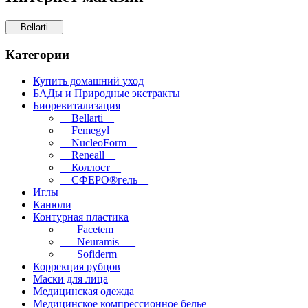
__Bellarti__
Категории
Купить домашний уход
БАДы и Природные экстракты
Биоревитализация
__Bellarti__
__Femegyl__
__NucleoForm__
__Reneall__
__Коллост__
__СФЕРО®гель__
Иглы
Канюли
Контурная пластика
___Facetem___
___Neuramis___
___Sofiderm___
Коррекция рубцов
Маски для лица
Медицинская одежда
Медицинское компрессионное белье