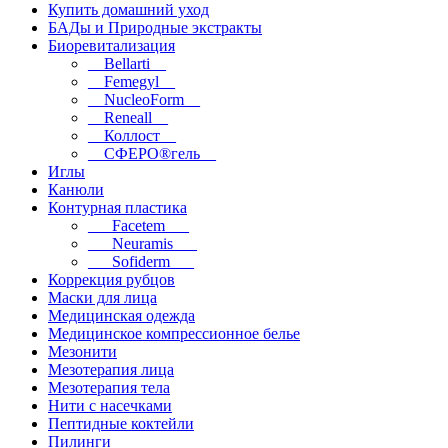
Купить домашний уход
БАДы и Природные экстракты
Биоревитализация
__Bellarti__
__Femegyl__
__NucleoForm__
__Reneall__
__Коллост__
__СФЕРО®гель__
Иглы
Канюли
Контурная пластика
___Facetem___
___Neuramis___
___Sofiderm___
Коррекция рубцов
Маски для лица
Медицинская одежда
Медицинское компрессионное белье
Мезонити
Мезотерапия лица
Мезотерапия тела
Нити с насечками
Пептидные коктейли
Пилинги