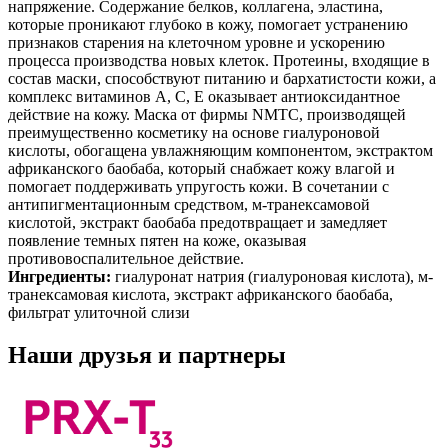
напряжение. Содержание белков, коллагена, эластина,
которые проникают глубоко в кожу, помогает устранению
признаков старения на клеточном уровне и ускорению
процесса производства новых клеток. Протеины, входящие в
состав маски, способствуют питанию и бархатистости кожи, а
комплекс витаминов А, С, Е оказывает антиоксидантное
действие на кожу. Маска от фирмы NMTC, производящей
преимущественно косметику на основе гиалуроновой
кислоты, обогащена увлажняющим компонентом, экстрактом
африканского баобаба, который снабжает кожу влагой и
помогает поддерживать упругость кожи. В сочетании с
антипигментационным средством, м-транексамовой
кислотой, экстракт баобаба предотвращает и замедляет
появление темных пятен на коже, оказывая
противовоспалительное действие.
Ингредиенты:
гиалуронат натрия (гиалуроновая кислота), м-
транексамовая кислота, экстракт африканского баобаба,
фильтрат улиточной слизи
Наши друзья и партнеры