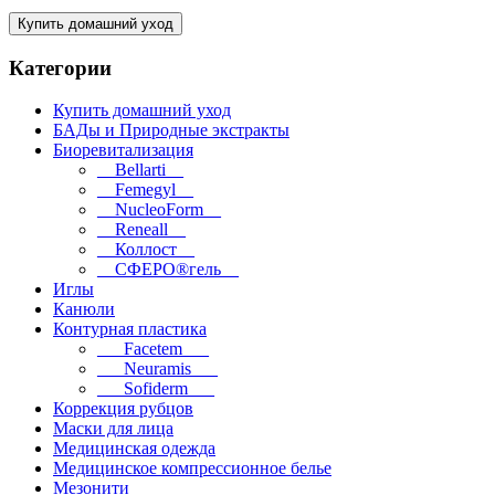
Купить домашний уход
Категории
Купить домашний уход
БАДы и Природные экстракты
Биоревитализация
__Bellarti__
__Femegyl__
__NucleoForm__
__Reneall__
__Коллост__
__СФЕРО®гель__
Иглы
Канюли
Контурная пластика
___Facetem___
___Neuramis___
___Sofiderm___
Коррекция рубцов
Маски для лица
Медицинская одежда
Медицинское компрессионное белье
Мезонити