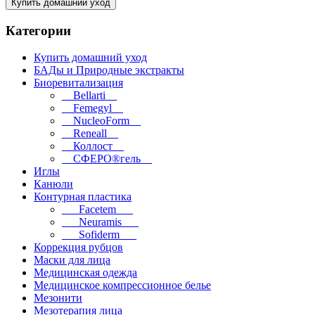
Купить домашний уход
Категории
Купить домашний уход
БАДы и Природные экстракты
Биоревитализация
__Bellarti__
__Femegyl__
__NucleoForm__
__Reneall__
__Коллост__
__СФЕРО®гель__
Иглы
Канюли
Контурная пластика
___Facetem___
___Neuramis___
___Sofiderm___
Коррекция рубцов
Маски для лица
Медицинская одежда
Медицинское компрессионное белье
Мезонити
Мезотерапия лица