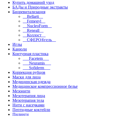
Купить домашний уход
БАДы и Природные экстракты
Биоревитализация
__Bellarti__
__Femegyl__
__NucleoForm__
__Reneall__
__Коллост__
__СФЕРО®гель__
Иглы
Канюли
Контурная пластика
___Facetem___
___Neuramis___
___Sofiderm___
Коррекция рубцов
Маски для лица
Медицинская одежда
Медицинское компрессионное белье
Мезонити
Мезотерапия лица
Мезотерапия тела
Нити с насечками
Пептидные коктейли
Пилинги