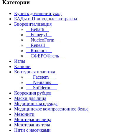
Категории
Купить домашний уход
БАДы и Природные экстракты
Биоревитализация
__Bellarti__
__Femegyl__
__NucleoForm__
__Reneall__
__Коллост__
__СФЕРО®гель__
Иглы
Канюли
Контурная пластика
___Facetem___
___Neuramis___
___Sofiderm___
Коррекция рубцов
Маски для лица
Медицинская одежда
Медицинское компрессионное белье
Мезонити
Мезотерапия лица
Мезотерапия тела
Нити с насечками