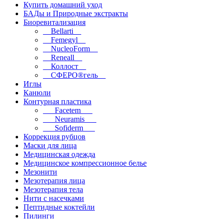
Купить домашний уход
БАДы и Природные экстракты
Биоревитализация
__Bellarti__
__Femegyl__
__NucleoForm__
__Reneall__
__Коллост__
__СФЕРО®гель__
Иглы
Канюли
Контурная пластика
___Facetem___
___Neuramis___
___Sofiderm___
Коррекция рубцов
Маски для лица
Медицинская одежда
Медицинское компрессионное белье
Мезонити
Мезотерапия лица
Мезотерапия тела
Нити с насечками
Пептидные коктейли
Пилинги