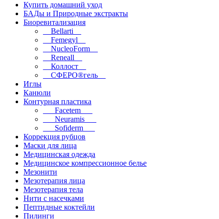
Купить домашний уход
БАДы и Природные экстракты
Биоревитализация
__Bellarti__
__Femegyl__
__NucleoForm__
__Reneall__
__Коллост__
__СФЕРО®гель__
Иглы
Канюли
Контурная пластика
___Facetem___
___Neuramis___
___Sofiderm___
Коррекция рубцов
Маски для лица
Медицинская одежда
Медицинское компрессионное белье
Мезонити
Мезотерапия лица
Мезотерапия тела
Нити с насечками
Пептидные коктейли
Пилинги