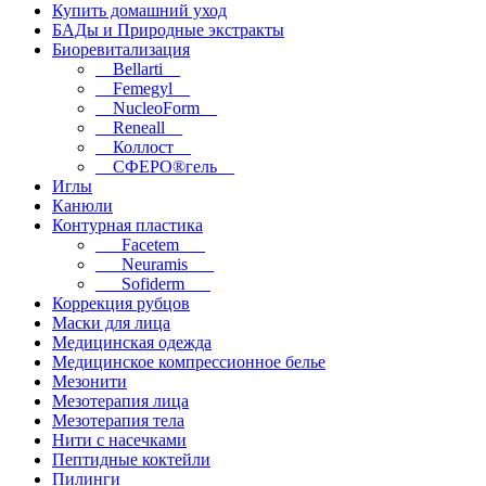
Купить домашний уход
БАДы и Природные экстракты
Биоревитализация
__Bellarti__
__Femegyl__
__NucleoForm__
__Reneall__
__Коллост__
__СФЕРО®гель__
Иглы
Канюли
Контурная пластика
___Facetem___
___Neuramis___
___Sofiderm___
Коррекция рубцов
Маски для лица
Медицинская одежда
Медицинское компрессионное белье
Мезонити
Мезотерапия лица
Мезотерапия тела
Нити с насечками
Пептидные коктейли
Пилинги