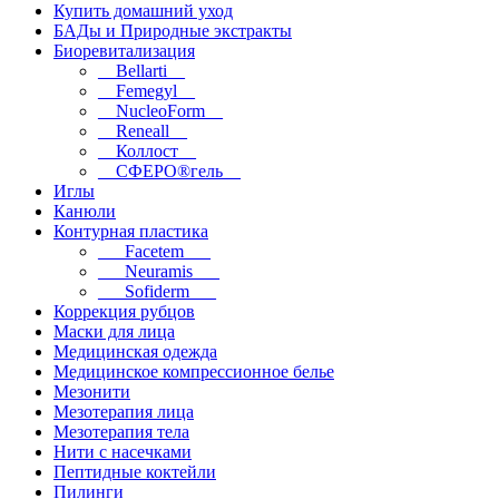
Купить домашний уход
БАДы и Природные экстракты
Биоревитализация
__Bellarti__
__Femegyl__
__NucleoForm__
__Reneall__
__Коллост__
__СФЕРО®гель__
Иглы
Канюли
Контурная пластика
___Facetem___
___Neuramis___
___Sofiderm___
Коррекция рубцов
Маски для лица
Медицинская одежда
Медицинское компрессионное белье
Мезонити
Мезотерапия лица
Мезотерапия тела
Нити с насечками
Пептидные коктейли
Пилинги