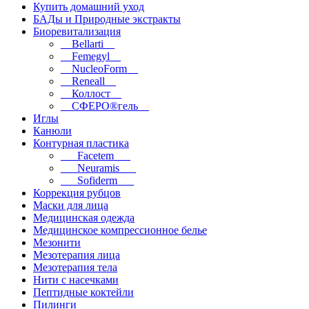
Купить домашний уход
БАДы и Природные экстракты
Биоревитализация
__Bellarti__
__Femegyl__
__NucleoForm__
__Reneall__
__Коллост__
__СФЕРО®гель__
Иглы
Канюли
Контурная пластика
___Facetem___
___Neuramis___
___Sofiderm___
Коррекция рубцов
Маски для лица
Медицинская одежда
Медицинское компрессионное белье
Мезонити
Мезотерапия лица
Мезотерапия тела
Нити с насечками
Пептидные коктейли
Пилинги