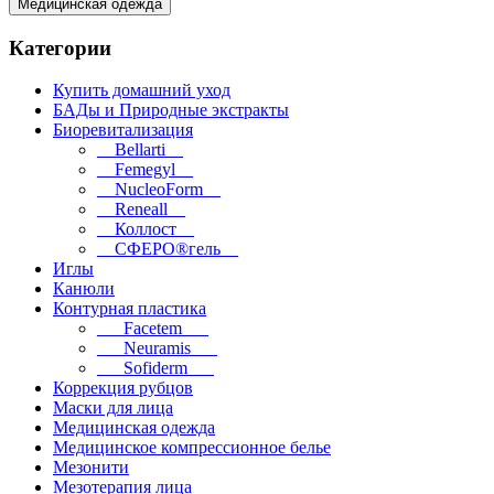
Медицинская одежда
Категории
Купить домашний уход
БАДы и Природные экстракты
Биоревитализация
__Bellarti__
__Femegyl__
__NucleoForm__
__Reneall__
__Коллост__
__СФЕРО®гель__
Иглы
Канюли
Контурная пластика
___Facetem___
___Neuramis___
___Sofiderm___
Коррекция рубцов
Маски для лица
Медицинская одежда
Медицинское компрессионное белье
Мезонити
Мезотерапия лица