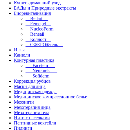
Купить домашний уход
БАДы и Природные экстракты
Биоревитализация
__Bellarti__
__Femegyl__
__NucleoForm__
__Reneall__
__Коллост__
__СФЕРО®гель__
Иглы
Канюли
Контурная пластика
___Facetem___
___Neuramis___
___Sofiderm___
Коррекция рубцов
Маски для лица
Медицинская одежда
Медицинское компрессионное белье
Мезонити
Мезотерапия лица
Мезотерапия тела
Нити с насечками
Пептидные коктейли
Пилинги