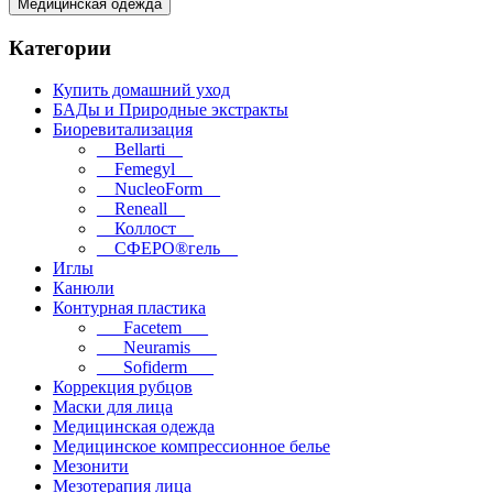
Медицинская одежда
Категории
Купить домашний уход
БАДы и Природные экстракты
Биоревитализация
__Bellarti__
__Femegyl__
__NucleoForm__
__Reneall__
__Коллост__
__СФЕРО®гель__
Иглы
Канюли
Контурная пластика
___Facetem___
___Neuramis___
___Sofiderm___
Коррекция рубцов
Маски для лица
Медицинская одежда
Медицинское компрессионное белье
Мезонити
Мезотерапия лица