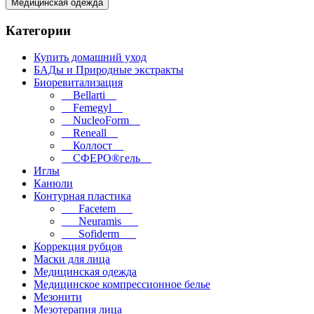
Медицинская одежда
Категории
Купить домашний уход
БАДы и Природные экстракты
Биоревитализация
__Bellarti__
__Femegyl__
__NucleoForm__
__Reneall__
__Коллост__
__СФЕРО®гель__
Иглы
Канюли
Контурная пластика
___Facetem___
___Neuramis___
___Sofiderm___
Коррекция рубцов
Маски для лица
Медицинская одежда
Медицинское компрессионное белье
Мезонити
Мезотерапия лица