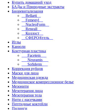
Купить домашний уход
БАДы и Природные экстракты
Биоревитализация
__Bellarti__
__Femegyl__
__NucleoForm__
__Reneall__
__Коллост__
__СФЕРО®гель__
Иглы
Канюли
Контурная пластика
___Facetem___
___Neuramis___
___Sofiderm___
Коррекция рубцов
Маски для лица
Медицинская одежда
Медицинское компрессионное белье
Мезонити
Мезотерапия лица
Мезотерапия тела
Нити с насечками
Пептидные коктейли
Пилинги