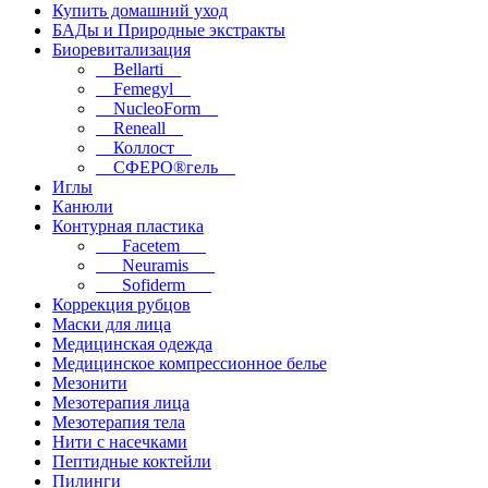
Купить домашний уход
БАДы и Природные экстракты
Биоревитализация
__Bellarti__
__Femegyl__
__NucleoForm__
__Reneall__
__Коллост__
__СФЕРО®гель__
Иглы
Канюли
Контурная пластика
___Facetem___
___Neuramis___
___Sofiderm___
Коррекция рубцов
Маски для лица
Медицинская одежда
Медицинское компрессионное белье
Мезонити
Мезотерапия лица
Мезотерапия тела
Нити с насечками
Пептидные коктейли
Пилинги