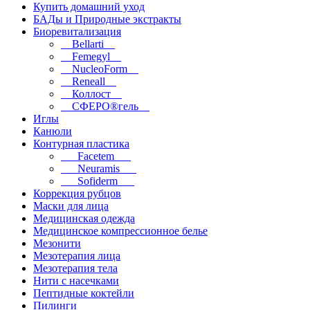
Купить домашний уход
БАДы и Природные экстракты
Биоревитализация
__Bellarti__
__Femegyl__
__NucleoForm__
__Reneall__
__Коллост__
__СФЕРО®гель__
Иглы
Канюли
Контурная пластика
___Facetem___
___Neuramis___
___Sofiderm___
Коррекция рубцов
Маски для лица
Медицинская одежда
Медицинское компрессионное белье
Мезонити
Мезотерапия лица
Мезотерапия тела
Нити с насечками
Пептидные коктейли
Пилинги