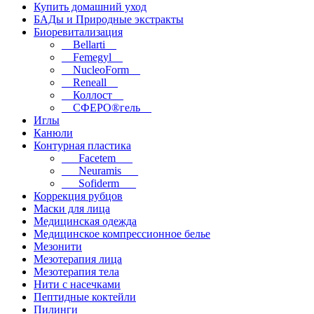
Купить домашний уход
БАДы и Природные экстракты
Биоревитализация
__Bellarti__
__Femegyl__
__NucleoForm__
__Reneall__
__Коллост__
__СФЕРО®гель__
Иглы
Канюли
Контурная пластика
___Facetem___
___Neuramis___
___Sofiderm___
Коррекция рубцов
Маски для лица
Медицинская одежда
Медицинское компрессионное белье
Мезонити
Мезотерапия лица
Мезотерапия тела
Нити с насечками
Пептидные коктейли
Пилинги