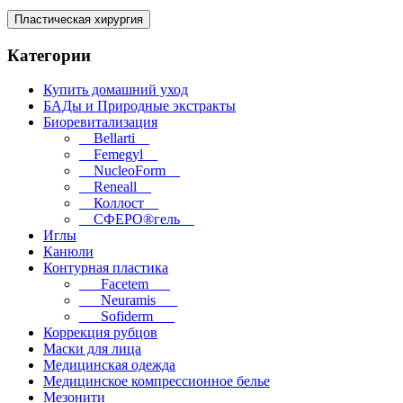
Пластическая хирургия
Категории
Купить домашний уход
БАДы и Природные экстракты
Биоревитализация
__Bellarti__
__Femegyl__
__NucleoForm__
__Reneall__
__Коллост__
__СФЕРО®гель__
Иглы
Канюли
Контурная пластика
___Facetem___
___Neuramis___
___Sofiderm___
Коррекция рубцов
Маски для лица
Медицинская одежда
Медицинское компрессионное белье
Мезонити