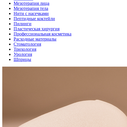
Мезотерапия лица
Мезотерапия тела
Нити с насечками
Пептидные коктейли
Пилинги
Пластическая хирургия
Профессиональная косметика
Расходные материалы
Стоматология
Трихология
Урология
Шприцы