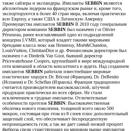
также сайзеры и экспандеры. Импланты
SEBBIN
являются
абсолютным лидером на французском рынке и, кроме того,
экспортируются в более 40 стран мира, включая практически
всю Европу, а также США и Латинскую Америку.
Преимущества имплантов
SEBBIN
В 2010 году генеральным
директором компании
SEBBIN
был назначен г-н Olivier
Pérusseau, ранее возглавлявший одно из подразделений
концерна LVMH, который владеет такими мировыми
брендами класса люкс как Hennessy, Moët&Chandon,
LouisVuitton, ChristianDior и др. Финансовым директором был
назначен г-н Diederik Van Goor, бывший директор
Pricewaterhouse Coopers, крупнейшей в мире международной
сети компаний в области консалтинга и аудита. Над созданием
имплантов
SEBBIN
работали известнейшие мировые
пластические хирурги Dr. Bricout (Франция), Dr. DeBenito
(Испания) и Dr. Scheflan (Израиль). Франция традиционно
считается производителем высококлассной, штучной
продукции практически во всех сферах. Не стали
исключением и грудные импланты. Отличительные
особенности протезов
SEBBIN
: Высококачественная
оболочка нового поколения, толщиной всего около 500
микрон, состоящая при этом из 8 слоев плюс дополнительный
защитный слой, что обеспечивает беспрецедентную
непроницаемость геля, а так же дает самый низкий процент
фиброза среди существующих на мировом рынке имплантов