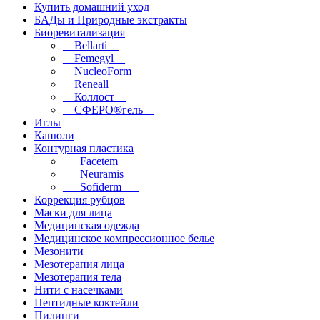
Купить домашний уход
БАДы и Природные экстракты
Биоревитализация
__Bellarti__
__Femegyl__
__NucleoForm__
__Reneall__
__Коллост__
__СФЕРО®гель__
Иглы
Канюли
Контурная пластика
___Facetem___
___Neuramis___
___Sofiderm___
Коррекция рубцов
Маски для лица
Медицинская одежда
Медицинское компрессионное белье
Мезонити
Мезотерапия лица
Мезотерапия тела
Нити с насечками
Пептидные коктейли
Пилинги