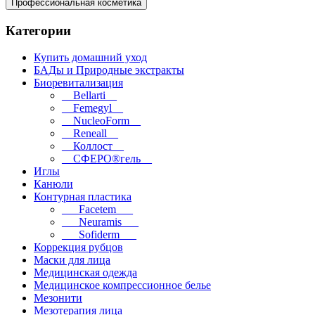
Профессиональная косметика
Категории
Купить домашний уход
БАДы и Природные экстракты
Биоревитализация
__Bellarti__
__Femegyl__
__NucleoForm__
__Reneall__
__Коллост__
__СФЕРО®гель__
Иглы
Канюли
Контурная пластика
___Facetem___
___Neuramis___
___Sofiderm___
Коррекция рубцов
Маски для лица
Медицинская одежда
Медицинское компрессионное белье
Мезонити
Мезотерапия лица