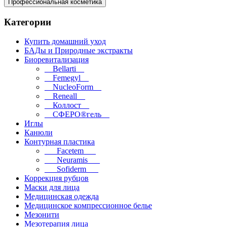
Профессиональная косметика
Категории
Купить домашний уход
БАДы и Природные экстракты
Биоревитализация
__Bellarti__
__Femegyl__
__NucleoForm__
__Reneall__
__Коллост__
__СФЕРО®гель__
Иглы
Канюли
Контурная пластика
___Facetem___
___Neuramis___
___Sofiderm___
Коррекция рубцов
Маски для лица
Медицинская одежда
Медицинское компрессионное белье
Мезонити
Мезотерапия лица