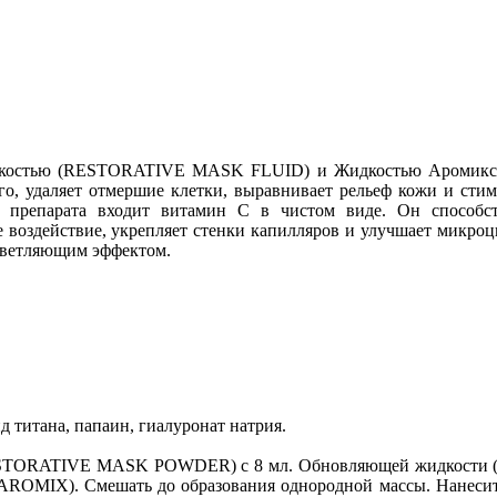
жидкостью (RESTORATIVE MASK FLUID) и Жидкостью Ароми
его, удаляет отмершие клетки, выравнивает рельеф кожи и сти
препарата входит витамин С в чистом виде. Он способству
воздействие, укрепляет стенки капилляров и улучшает микроц
осветляющим эффектом.
д титана, папаин, гиалуронат натрия.
RESTORATIVE MASK POWDER) с 8 мл. Обновляющей жидкости 
MIX). Смешать до образования однородной массы. Нанесите ма