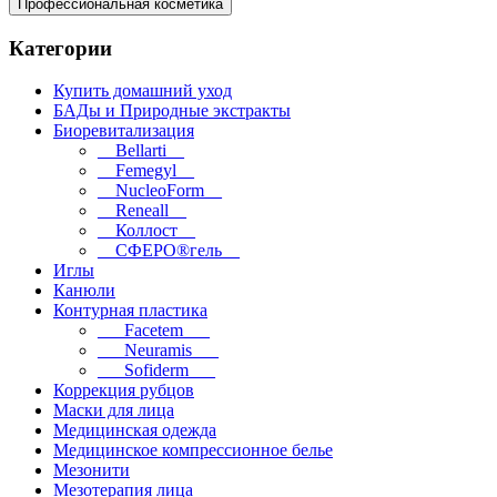
Профессиональная косметика
Категории
Купить домашний уход
БАДы и Природные экстракты
Биоревитализация
__Bellarti__
__Femegyl__
__NucleoForm__
__Reneall__
__Коллост__
__СФЕРО®гель__
Иглы
Канюли
Контурная пластика
___Facetem___
___Neuramis___
___Sofiderm___
Коррекция рубцов
Маски для лица
Медицинская одежда
Медицинское компрессионное белье
Мезонити
Мезотерапия лица