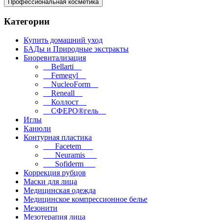
Профессиональная косметика
Категории
Купить домашний уход
БАДы и Природные экстракты
Биоревитализация
__Bellarti__
__Femegyl__
__NucleoForm__
__Reneall__
__Коллост__
__СФЕРО®гель__
Иглы
Канюли
Контурная пластика
___Facetem___
___Neuramis___
___Sofiderm___
Коррекция рубцов
Маски для лица
Медицинская одежда
Медицинское компрессионное белье
Мезонити
Мезотерапия лица