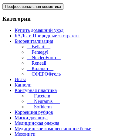
Профессиональная косметика
Категории
Купить домашний уход
БАДы и Природные экстракты
Биоревитализация
__Bellarti__
__Femegyl__
__NucleoForm__
__Reneall__
__Коллост__
__СФЕРО®гель__
Иглы
Канюли
Контурная пластика
___Facetem___
___Neuramis___
___Sofiderm___
Коррекция рубцов
Маски для лица
Медицинская одежда
Медицинское компрессионное белье
Мезонити