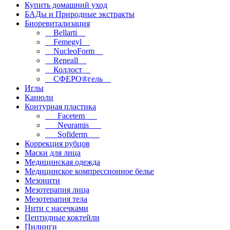
Купить домашний уход
БАДы и Природные экстракты
Биоревитализация
__Bellarti__
__Femegyl__
__NucleoForm__
__Reneall__
__Коллост__
__СФЕРО®гель__
Иглы
Канюли
Контурная пластика
___Facetem___
___Neuramis___
___Sofiderm___
Коррекция рубцов
Маски для лица
Медицинская одежда
Медицинское компрессионное белье
Мезонити
Мезотерапия лица
Мезотерапия тела
Нити с насечками
Пептидные коктейли
Пилинги