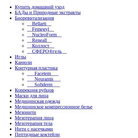
Купить домашний уход
БАДы и Природные экстракты
Биоревитализация
__Bellarti__
__Femegyl__
__NucleoForm__
__Reneall__
__Коллост__
__СФЕРО®гель__
Иглы
Канюли
Контурная пластика
___Facetem___
___Neuramis___
___Sofiderm___
Коррекция рубцов
Маски для лица
Медицинская одежда
Медицинское компрессионное белье
Мезонити
Мезотерапия лица
Мезотерапия тела
Нити с насечками
Пептидные коктейли